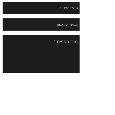
שלח
משרדינו:
גזית 7 פתח תקוה
4927987